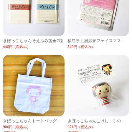
きぼっこちゃんそえぶみ箋全2種
福島県土湯温泉フェイスマスク湯肌美人(温泉配合)/1枚【常温便】
440円
（税込み）
540円
（税込み）
きぼっこちゃんトートバッグ全2種/ピンク【常温便】
きぼっこちゃんこけし 手のリサイズ/1個【常温便】
900円
（税込み）
971円
（税込み）