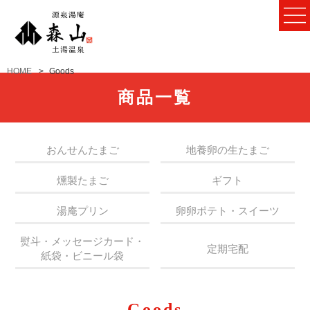
HOME
Goods
商品一覧
おんせんたまご
地養卵の生たまご
燻製たまご
ギフト
湯庵プリン
卵卵ポテト・スイーツ
熨斗・メッセージカード・
定期宅配
紙袋・ビニール袋
Goods