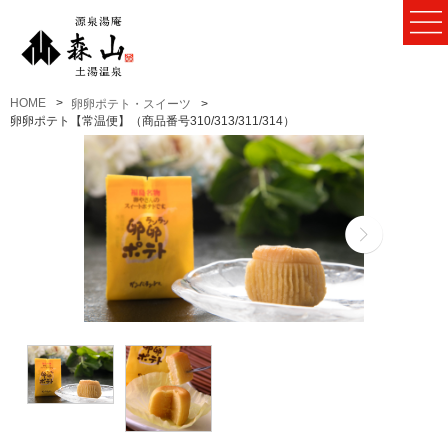
HOME
卵卵ポテト・スイーツ
卵卵ポテト【常温便】（商品番号310/313/311/314）