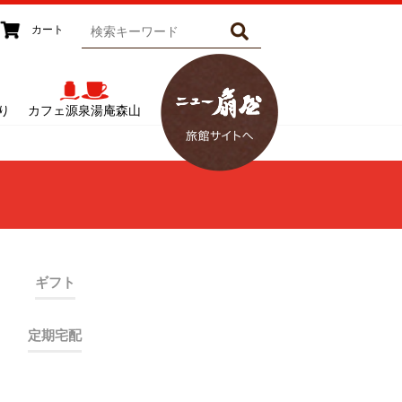
カート
り
カフェ源泉湯庵森山
ギフト
定期宅配