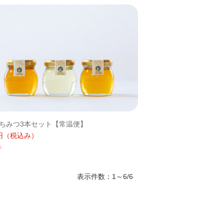
ちみつ3本セット【常温便】
円
（税込み）
れ
表示件数：1～6/6