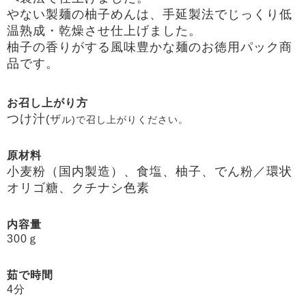
やない製麺の柚子めんは、手延製法でじっくり低
温熟成・乾燥させ仕上げました。
柚子の香りがする風味豊かな麺のお徳用パック商
品です。
お召し上がり方
つけ汁
(ザ
ル)で召し上がりください。
原材料
小麦粉（国内製造）、食塩、柚子、でん粉／環状
オリゴ糖、クチナシ色素
内容量
300ｇ
茹で時間
4分