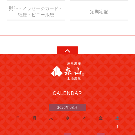
熨斗・メッセージカード・
定期宅配
紙袋・ビニール袋
CALENDAR
2026年08月
日
月
火
水
木
金
土
1