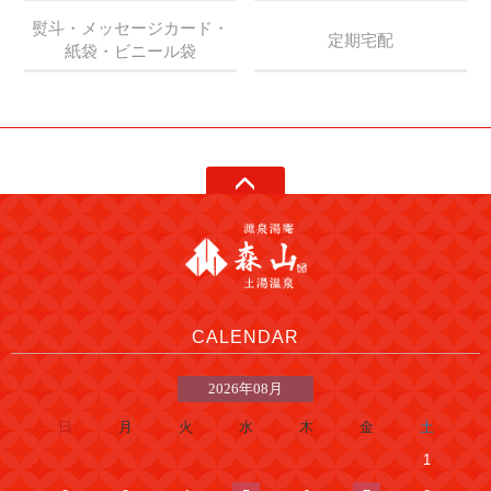
熨斗・メッセージカード・
定期宅配
紙袋・ビニール袋
CALENDAR
2026年08月
日
月
火
水
木
金
土
1