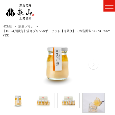
HOME
湯庵プリン
【10～4月限定】湯庵プリンゆず セット【冷蔵便】（商品番号730/731/732/
733）