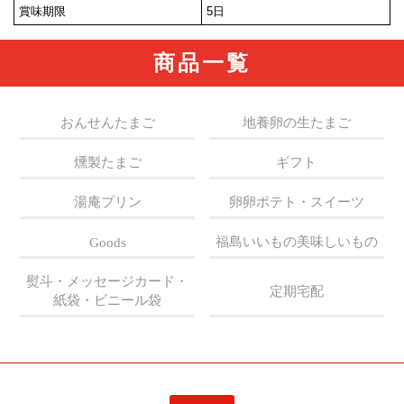
賞味期限
5日
商品一覧
おんせんたまご
地養卵の生たまご
燻製たまご
ギフト
湯庵プリン
卵卵ポテト・スイーツ
福島いいもの美味しいもの
Goods
熨斗・メッセージカード・
定期宅配
紙袋・ビニール袋