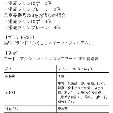
・湯庵プリンゆず 2個
・湯庵プリンプレーン 2個
〇商品番号733をお選びの場合
・湯庵プリンゆず 4個
・湯庵プリンプレーン 4個
【ブランド認証】
福島ブランド「ふくしまスイーツ・プレミアム」
【受賞】
フード・アクション・ニッポンアワード
2019
特別賞
品名
プリン（みのり・ゆず）
内容量
１個
牛乳、乳製品、卵、砂糖、ゆず、
蜂蜜、粉末ゼリーの素（ぶどう
原材料
糖、寒天）、レモン/ゲル化剤
（増粘多糖類）、香料、（卵、乳
成分を含む）
保存方法
要冷蔵