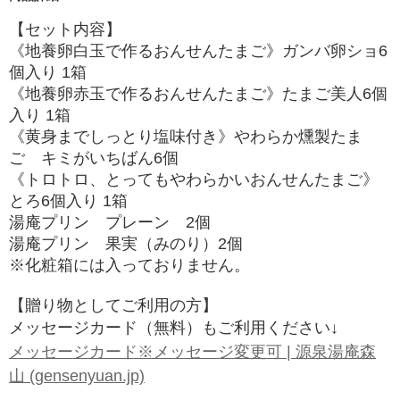
【セット内容】
《地養卵白玉で作るおんせんたまご》ガンバ卵ショ6
個入り 1箱
《地養卵赤玉で作るおんせんたまご》たまご美人6個
入り 1箱
《黄身までしっとり塩味付き》やわらか燻製たま
ご キミがいちばん6個
《トロトロ、とってもやわらかい
おんせんたまご》
とろ6個入り
1
箱
湯庵プリン プレーン 2個
湯庵プリン 果実（みのり）2個
※化粧箱には入っておりません。
【贈り物としてご利用の方】
メッセージカード（無料）もご利用ください↓
メッセージカード※メッセージ変更可 | 源泉湯庵森
山 (gensenyuan.jp)