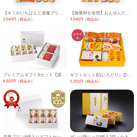
【キミがいちばんと湯庵プリンセット】【冷蔵便】
【御養卵を使用】おんせんたまごと湯庵プリンセット【冷蔵便】
3,540円
（税込み）
3,540円
（税込み）
プレミアムギフトAセット【源泉たまご赤玉6個入り2箱、湯庵プリン8個(内プレーン4個/はちみつ4個)】【冷蔵便】
ギフトセット彩(いろどり）②【化粧箱入】【冷蔵便】
6,020円
（税込み）
5,355円
（税込み）
湯庵プリン8個入りギフトセット【冷蔵便】
ガンバ卵ショ10個入2箱・たまご美人10個入1箱セット【化粧箱入り】【5～10月は冷蔵便】