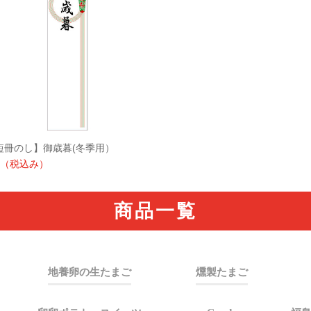
短冊のし】御歳暮(冬季用）
（税込み）
商品一覧
地養卵の生たまご
燻製たまご