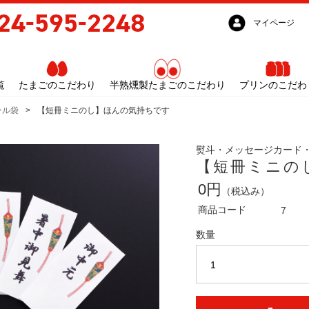
マイページ
覧
たまごのこだわり
半熟燻製たまごのこだわり
プリンのこだわ
ール袋
【短冊ミニのし】ほんの気持ちです
熨斗・メッセージカード
【短冊ミニの
0円
（税込み）
商品コード
7
数量