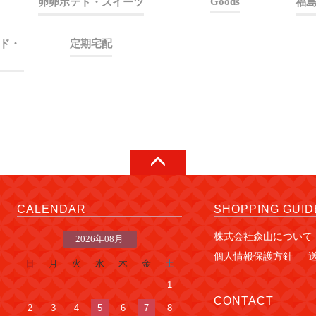
Goods
卵卵ポテト・スイーツ
福
ド・
定期宅配
CALENDAR
SHOPPING GUID
株式会社森山について
2026年08月
個人情報保護方針
日
月
火
水
木
金
土
1
CONTACT
2
3
4
5
6
7
8