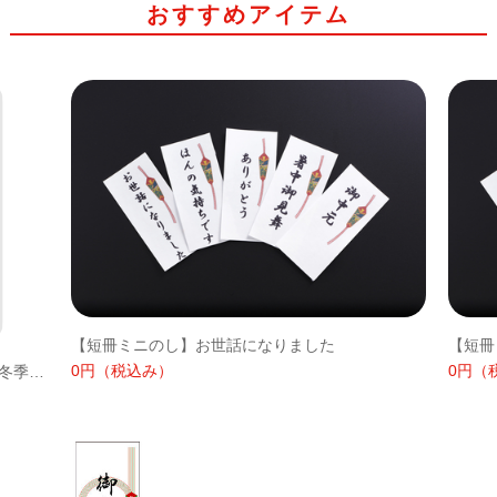
おすすめアイテム
【短冊ミニのし】お世話になりました
【短冊
0円
（税込み）
0円
（
メッセージカード 全5種※ハガキサイズ（冬季用）